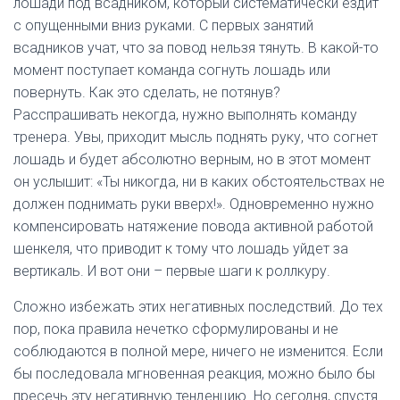
лошади под всадником, который систематически ездит
с опущенными вниз руками. С первых занятий
всадников учат, что за повод нельзя тянуть. В какой-то
момент поступает команда согнуть лошадь или
повернуть. Как это сделать, не потянув?
Расспрашивать некогда, нужно выполнять команду
тренера. Увы, приходит мысль поднять руку, что согнет
лошадь и будет абсолютно верным, но в этот момент
он услышит: «Ты никогда, ни в каких обстоятельствах не
должен поднимать руки вверх!». Одновременно нужно
компенсировать натяжение повода активной работой
шенкеля, что приводит к тому что лошадь уйдет за
вертикаль. И вот они – первые шаги к роллкуру.
Сложно избежать этих негативных последствий. До тех
пор, пока правила нечетко сформулированы и не
соблюдаются в полной мере, ничего не изменится. Если
бы последовала мгновенная реакция, можно было бы
пресечь эту негативную тенденцию. Но сегодня, спустя