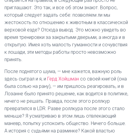
опирается на правила, в следующий раз просто не
приглашают. Это так, и все об этом знают. Вопрос,
который следует задать себе: позволяем ли мы
жестокость по отношению к животным в классической
верховой езде? Отсюда вывод. Это можно увидеть во
время тренировки за закрытыми дверьми, а иногда и в
открытую. Имея хоть малость гуманности и сочувствия
к лошади, эти методы работы просто невозможно
принять.
После поднятого шума, — мне кажется, важную роль
здесь сыграл и я, и
Герд Хойшман
со своей книгой (она
была солью на рану), — им пришлось реагировать, и в
Лозанне было принято решение, как водится в политике,
ничего не решать. Правда, после этого роллкур
превратился в LDR. Разве роллкура после этого стало
меньше? Я усматриваю в этом лишь отвлекающий
маневр, попытку успокоить общество. Ничего больше.
А история с судьями на разминке? Какой властью