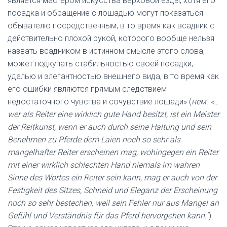
является мастером искусства верховой езды, хотя его
посадка и обращение с лошадью могут показаться
обывателю посредственным, в то время как всадник с
действительно плохой рукой, которого вообще нельзя
назвать всадником в истинном смысле этого слова,
может подкупать стабильностью своей посадки,
удалью и элегантностью внешнего вида, в то время как
его ошибки являются прямым следствием
недостаточного чувства и сочувствие лошади» (
нем. «…
wer als Reiter eine wirklich gute Hand besitzt, ist ein Meister
der Reitkunst, wenn er auch durch seine Haltung und sein
Benehmen zu Pferde dem Laien noch so sehr als
mangelhafter Reiter erscheinen mag, wohingegen ein Reiter
mit einer wirklich schlechten Hand niemals im wahren
Sinne des Wortes ein Reiter sein kann, mag er auch von der
Festigkeit des Sitzes, Schneid und Eleganz der Erscheinung
noch so sehr bestechen, weil sein Fehler nur aus Mangel an
Gefühl und Verständnis für das Pferd hervorgehen kann.“
).