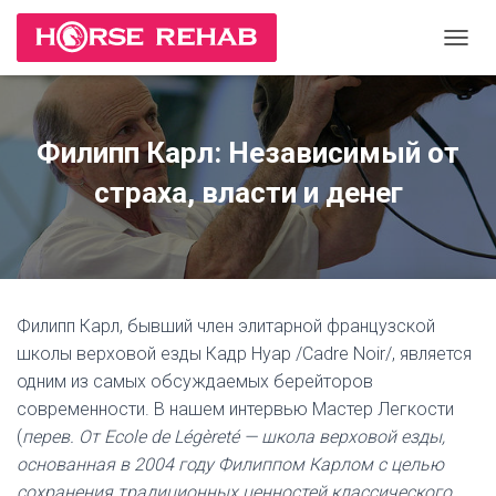
П
Е
Р
Е
К
Филипп Карл: Независимый от
Л
Ю
страха, власти и денег
Ч
И
Т
Ь
Н
А
Филипп Карл, бывший член элитарной французской
В
И
школы верховой езды Кадр Нуар /Cadre Noir/, является
Г
одним из самых обсуждаемых берейторов
А
современности. В нашем интервью Мастер Легкости
Ц
И
(
перев. От Ecole de Légèreté — школа верховой езды,
Ю
основанная в 2004 году Филиппом Карлом с целью
сохранения традиционных ценностей классического