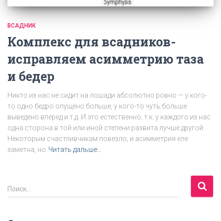
ВСАДНИК
Комплекс для всадников-
исправляем асимметрию таза
и бедер
Никто из нас не сидит на лошади абсолютно ровно — у кого-
то одно бедро опущено больше, у кого-то чуть больше
выведено вперед и т.д. И это естественно, т.к. у каждого из нас
одна сторона в той или иной степени развита лучше другой.
Некоторым счастливчикам повезло, и асимметрия еле
заметна, но
Читать дальше…
Н
Поиск…
а
й
т