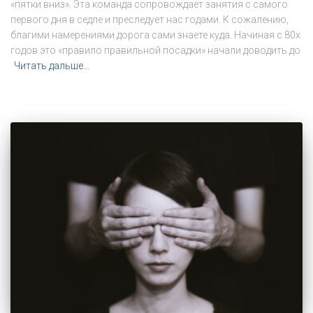
«пятки вниз». Эта команда сопровождает занятия с самого
первого дня в седле и преследует нас годами. К сожалению,
благими намерениями дорога сами знаете куда. Начиная с 80х
годов это «правило правильной посадки» начали доводить до
Читать дальше…