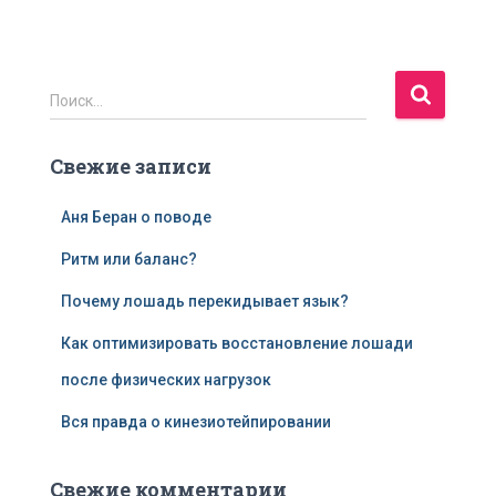
Н
Поиск…
а
й
Свежие записи
т
и
:
Аня Беран о поводе
Ритм или баланс?
Почему лошадь перекидывает язык?
Как оптимизировать восстановление лошади
после физических нагрузок
Вся правда о кинезиотейпировании
Свежие комментарии