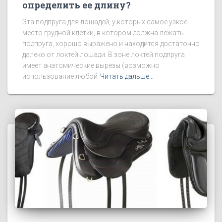
определить ее длину?
Эта подпруга для лошадей, у которых самое узкое
место грудной клетки, в котором должна лежать
подпруга, хорошо выражено и находится достаточно
далеко от локтей лошади. В зоне локтей подпруга
имеет анатомические вырезы (возможно
использование любой
Читать дальше…