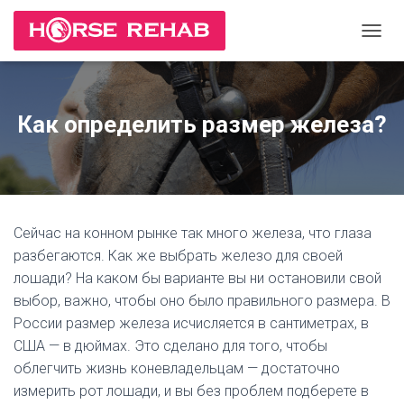
П
Е
Р
Е
К
Как определить размер железа?
Л
Ю
Ч
И
Т
Ь
Сейчас на конном рынке так много железа, что глаза
Н
А
разбегаются. Как же выбрать железо для своей
В
лошади? На каком бы варианте вы ни остановили свой
И
выбор, важно, чтобы оно было правильного размера. В
Г
А
России размер железа исчисляется в сантиметрах, в
Ц
США — в дюймах. Это сделано для того, чтобы
И
облегчить жизнь коневладельцам — достаточно
Ю
измерить рот лошади, и вы без проблем подберете в