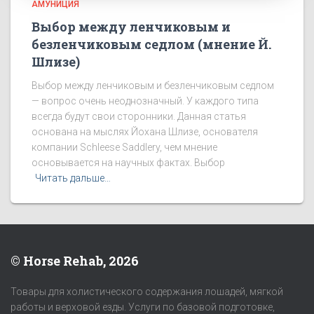
АМУНИЦИЯ
Выбор между ленчиковым и
безленчиковым седлом (мнение Й.
Шлизе)
Выбор между ленчиковым и безленчиковым седлом
— вопрос очень неоднозначный. У каждого типа
всегда будут свои сторонники. Данная статья
основана на мыслях Йохана Шлизе, основателя
компании Schleese Saddlery, чем мнение
основывается на научных фактах. Выбор
Читать дальше…
© Horse Rehab, 2026
Товары для холистического содержания лошадей, мягкой
работы и верховой езды. Услуги по базовой подготовке,