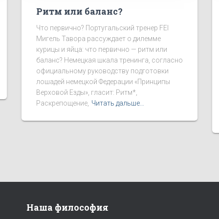
Ритм или баланс?
Что первично? Португальский тренер FEI
Мигель Тавора рассуждает о дилемме
курицы и яйца: что первично — ритм или
баланс? Немецкая шкала тренинга, согласно
официальному руководству подготовки
лошадей немецкой Федерации «Принципы
Верховой Езды», гласит: Ритм*,
Раскрепощение,
Читать дальше…
Наша философия