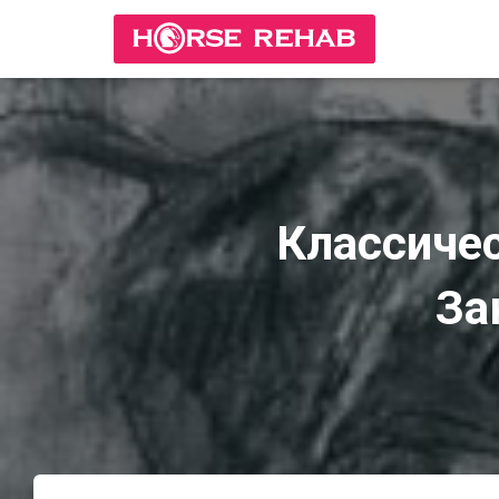
Классиче
За