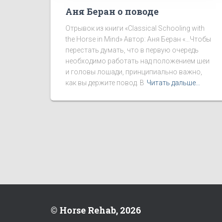
Аня Беран о поводе
Отрывок из книги «Classical Schooling with
the Horse in Mind» Автор: Аня Беран «…Чтобы
перестать думать, что в первую очередь
необходимо работать над положением шеи
и головы лошади, принципиально важно,
как вы держите повод. В
Читать дальше…
© Horse Rehab, 2026