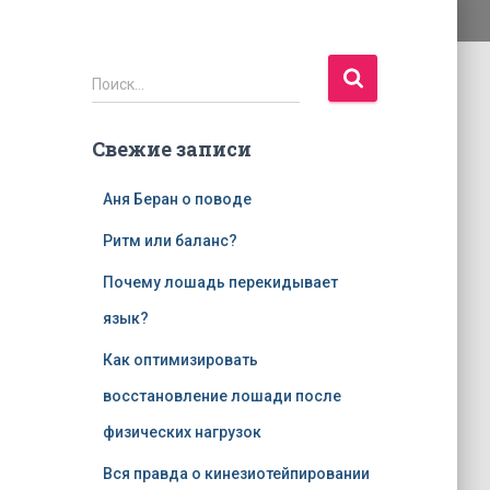
Н
Поиск…
а
й
Свежие записи
т
и
:
Аня Беран о поводе
Ритм или баланс?
Почему лошадь перекидывает
язык?
Как оптимизировать
восстановление лошади после
физических нагрузок
Вся правда о кинезиотейпировании