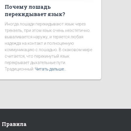
Почему лошадь
перекидывает язык?
Иногда лошади перекидывают язык через
трензель, при этом язык очень неэстетично
вываливается наружу, и теряется любая
надежда на контакт и полноценную
коммуникацию с лошадью. В скаковом мире
считается, что перекинутый язык
перекрывает дыхательные пути.
Традиционный
Читать дальше…
Правила