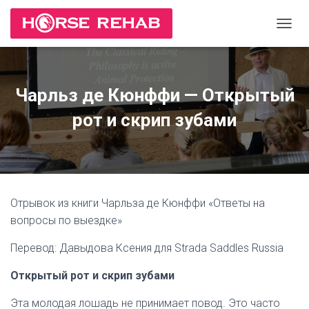
П
Е
Р
Е
К
Чарльз де Кюнффи — Открытый
Л
Ю
рот и скрип зубами
Ч
И
Т
Ь
Н
А
Отрывок из книги Чарльза де Кюнффи «Ответы на
В
И
вопросы по выездке»
Г
А
Перевод: Давыдова Ксения для Strada Saddles Russia
Ц
И
Открытый рот и скрип зубами
Ю
Эта молодая лошадь не принимает повод. Это часто