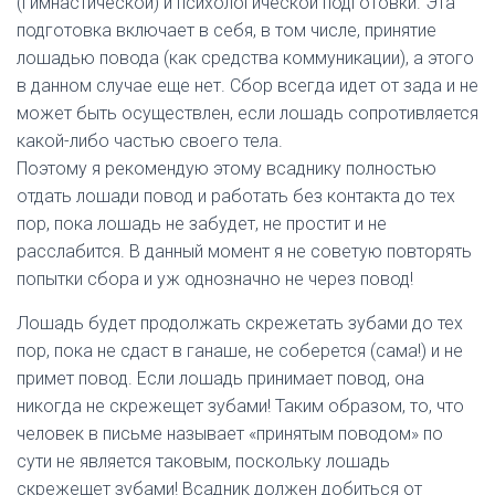
(гимнастической) и психологической подготовки. Эта
подготовка включает в себя, в том числе, принятие
лошадью повода (как средства коммуникации), а этого
в данном случае еще нет. Сбор всегда идет от зада и не
может быть осуществлен, если лошадь сопротивляется
какой-либо частью своего тела.
Поэтому я рекомендую этому всаднику полностью
отдать лошади повод и работать без контакта до тех
пор, пока лошадь не забудет, не простит и не
расслабится. В данный момент я не советую повторять
попытки сбора и уж однозначно не через повод!
Лошадь будет продолжать скрежетать зубами до тех
пор, пока не сдаст в ганаше, не соберется (сама!) и не
примет повод. Если лошадь принимает повод, она
никогда не скрежещет зубами! Таким образом, то, что
человек в письме называет «принятым поводом» по
сути не является таковым, поскольку лошадь
скрежещет зубами! Всадник должен добиться от