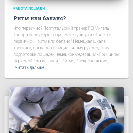
РАБОТА ЛОШАДИ
Ритм или баланс?
Что первично? Португальский тренер FEI Мигель
Тавора рассуждает о дилемме курицы и яйца: что
первично — ритм или баланс? Немецкая шкала
тренинга, согласно официальному руководству
подготовки лошадей немецкой Федерации «Принципы
Верховой Езды», гласит: Ритм*, Раскрепощение,
Читать дальше…