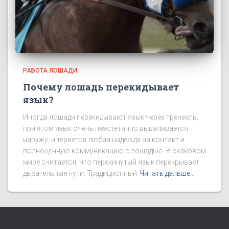
РАБОТА ЛОШАДИ
Почему лошадь перекидывает
язык?
Иногда лошади перекидывают язык через трензель,
при этом язык очень неэстетично вываливается
наружу, и теряется любая надежда на контакт и
полноценную коммуникацию с лошадью. В скаковом
мире считается, что перекинутый язык перекрывает
дыхательные пути. Традиционный
Читать дальше…