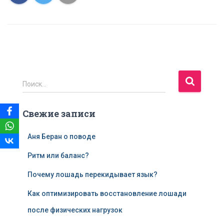
Н
Поиск…
а
й
Свежие записи
т
и
:
Аня Беран о поводе
Ритм или баланс?
Почему лошадь перекидывает язык?
Как оптимизировать восстановление лошади
после физических нагрузок