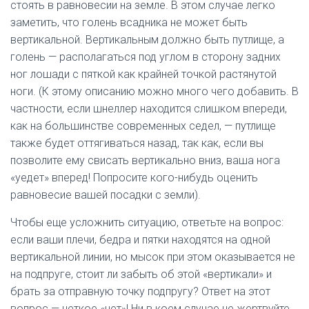
стоять в равновесии на земле. В этом случае легко
заметить, что голень всадника не может быть
вертикальной. Вертикальным должно быть путлище, а
голень — располагаться под углом в сторону задних
ног лошади с пяткой как крайней точкой растянутой
ноги. (К этому описанию можно много чего добавить. В
частности, если шнеллер находится слишком впереди,
как на большинстве современных седел, — путлище
также будет оттягиваться назад, так как, если вы
позволите ему свисать вертикально вниз, ваша нога
«уедет» вперед! Попросите кого-нибудь оценить
равновесие вашей посадки с земли).
Чтобы еще усложнить ситуацию, ответьте на вопрос:
если ваши плечи, бедра и пятки находятся на одной
вертикальной линии, но мысок при этом оказывается не
на подпруге, стоит ли забыть об этой «вертикали» и
брать за отправную точку подпругу? Ответ на этот
вопрос — четкое «нет»! Ни в коем случае не жертвуйте