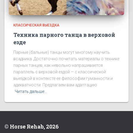
КЛАССИЧЕСКАЯ ВЫЕЗДКА
Техника парного танца в верховой
езде
Парные (бальные) танцы могут многому научить
всадника. Достаточно почитать материалы о технике
парных танцев, как невольно напрашивается
параллель с верховой ездой — с классической
выездкой в контексте ее философии гуманности и
адекватности. Предлагаем вам адаптацию
Читать дальше…
© Horse Rehab, 2026