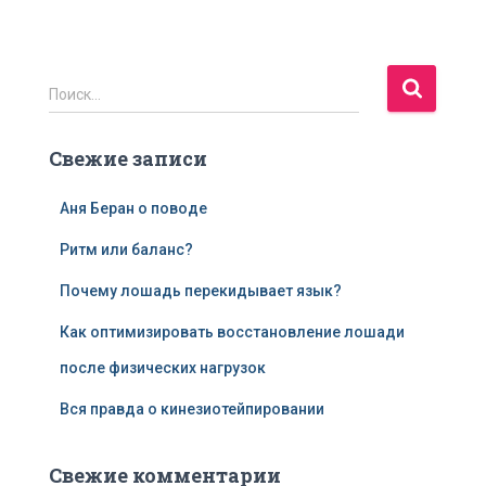
Н
Поиск…
а
й
Свежие записи
т
и
:
Аня Беран о поводе
Ритм или баланс?
Почему лошадь перекидывает язык?
Как оптимизировать восстановление лошади
после физических нагрузок
Вся правда о кинезиотейпировании
Свежие комментарии