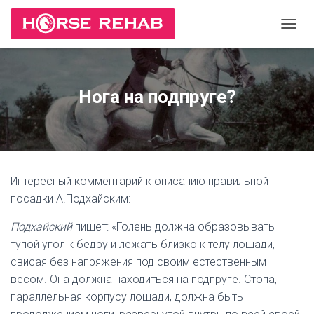
П
Е
Р
Е
К
Нога на подпруге?
Л
Ю
Ч
И
Т
Ь
Интересный комментарий к описанию правильной
Н
А
посадки А.Подхайским:
В
И
Подхайский
пишет: «Голень должна образовывать
Г
тупой угол к бедру и лежать близко к телу лошади,
А
свисая без напряжения под своим естественным
Ц
И
весом. Она должна находиться на подпруге. Стопа,
Ю
параллельная корпусу лошади, должна быть