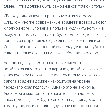
продолжением ноги, развернутой внутрь по всей своей
длине. Пятка должна быть самой низкой точкой стопы».
«Тупой угол» означает правильную длину стремени.
Слишком многие современные всадники возвращаются
к прямой ноге 18го века в попытке «удлинить ногу», и в
результате выглядят так, как будто бы их подвесили над
лошадью на крючок для одежды. При этом всадники
Испанской школы верховой езды умудряются глубоко
сидеть в седле с явными углами в бедрах и коленях.
Ааа, ‘на подпруге’! Это выражение рисует в
воображении множество картинок, но общепринятое
классическое понимание сводится к тому, что мысок
сапога всадника должен находиться на уровне
переднего края подпруги. Однако это не аксиома!
Аксиомой является то, что ноги всадника должны
находиться под ним, будто он стоит над лошадью, и в
том случае, если лошадь вдруг исчезнет, останется