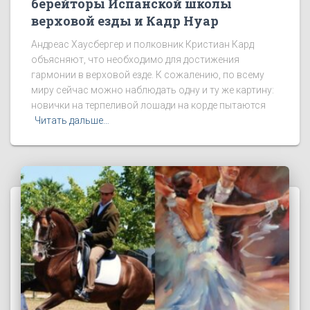
берейторы Испанской школы
верховой езды и Кадр Нуар
Андреас Хаусбергер и полковник Кристиан Кард
объясняют, что необходимо для достижения
гармонии в верховой езде. К сожалению, по всему
миру сейчас можно наблюдать одну и ту же картину:
новички на терпеливой лошади на корде пытаются
Читать дальше…