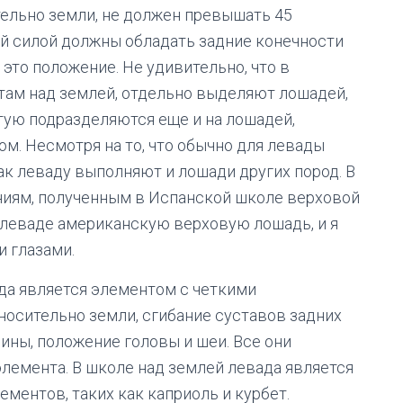
ельно земли, не должен превышать 45
ой силой должны обладать задние конечности
 это положение. Не удивительно, что в
там над землей, отдельно выделяют лошадей,
тую подразделяются еще и на лошадей,
м. Несмотря на то, что обычно для левады
ак леваду выполняют и лошади других пород. В
аниям, полученным в Испанской школе верховой
ил леваде американскую верховую лошадь, и я
 глазами.
ада является элементом с четкими
носительно земли, сгибание суставов задних
пины, положение головы и шеи. Все они
лемента. В школе над землей левада является
ементов, таких как каприоль и курбет.