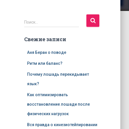
Н
Поиск…
а
й
Свежие записи
т
и
:
Аня Беран о поводе
Ритм или баланс?
Почему лошадь перекидывает
язык?
Как оптимизировать
восстановление лошади после
физических нагрузок
Вся правда о кинезиотейпировании