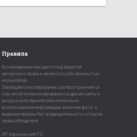
Правила
Все материалы находятся под защитой
авторского права и являются собственностью
Horse-Rehab.
Запрещается копирование, распространение (в
том числе путем копирования на другие сайты и
ресурсы в Интернете) или любое иное
использование информации, включая фото- и
видеоматериалы без предварительного согласия
правообладателя.
ИП Харьковский П.Э.