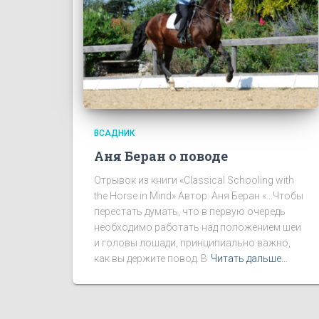
ВСАДНИК
Аня Беран о поводе
Отрывок из книги «Classical Schooling with
the Horse in Mind» Автор: Аня Беран «…Чтобы
перестать думать, что в первую очередь
необходимо работать над положением шеи
и головы лошади, принципиально важно,
как вы держите повод. В
Читать дальше…