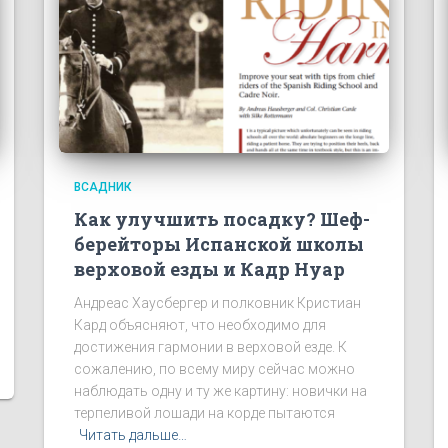
ВСАДНИК
Как улучшить посадку? Шеф-
берейторы Испанской школы
верховой езды и Кадр Нуар
Андреас Хаусбергер и полковник Кристиан
Кард объясняют, что необходимо для
достижения гармонии в верховой езде. К
сожалению, по всему миру сейчас можно
наблюдать одну и ту же картину: новички на
терпеливой лошади на корде пытаются
Читать дальше…