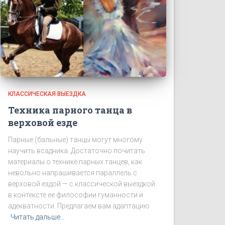
КЛАССИЧЕСКАЯ ВЫЕЗДКА
Техника парного танца в
верховой езде
Парные (бальные) танцы могут многому
научить всадника. Достаточно почитать
материалы о технике парных танцев, как
невольно напрашивается параллель с
верховой ездой — с классической выездкой
в контексте ее философии гуманности и
адекватности. Предлагаем вам адаптацию
Читать дальше…