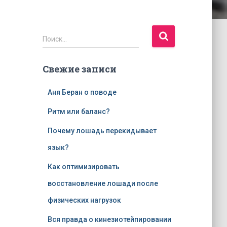
Н
Поиск…
а
й
Свежие записи
т
и
:
Аня Беран о поводе
Ритм или баланс?
Почему лошадь перекидывает
язык?
Как оптимизировать
восстановление лошади после
физических нагрузок
Вся правда о кинезиотейпировании