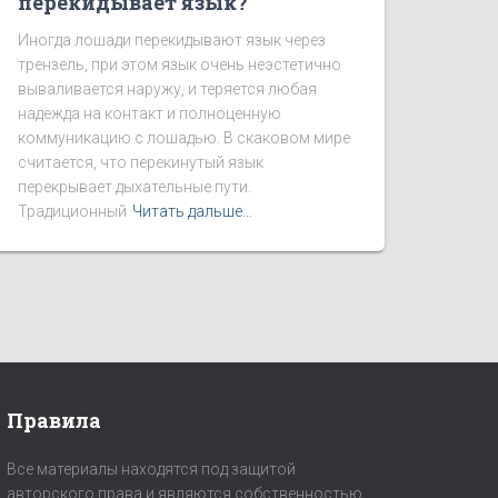
перекидывает язык?
Иногда лошади перекидывают язык через
трензель, при этом язык очень неэстетично
вываливается наружу, и теряется любая
надежда на контакт и полноценную
коммуникацию с лошадью. В скаковом мире
считается, что перекинутый язык
перекрывает дыхательные пути.
Традиционный
Читать дальше…
Правила
Все материалы находятся под защитой
авторского права и являются собственностью