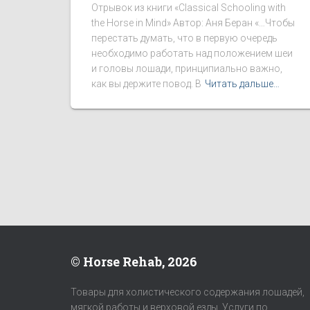
Отрывок из книги «Classical Schooling with
the Horse in Mind» Автор: Аня Беран «…Чтобы
перестать думать, что в первую очередь
необходимо работать над положением шеи
и головы лошади, принципиально важно,
как вы держите повод. В
Читать дальше…
© Horse Rehab, 2026
Товары для холистического содержания лошадей,
мягкой работы и верховой езды. Услуги по