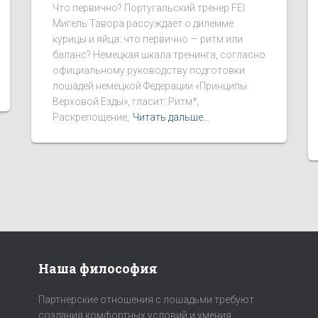
Что первично? Португальский тренер FEI
Мигель Тавора рассуждает о дилемме
курицы и яйца: что первично — ритм или
баланс? Немецкая шкала тренинга, согласно
официальному руководству подготовки
лошадей немецкой Федерации «Принципы
Верховой Езды», гласит: Ритм*,
Раскрепощение,
Читать дальше…
Наша философия
Партнерские отношения с лошадьми требуют
создания комфортных условий и умения