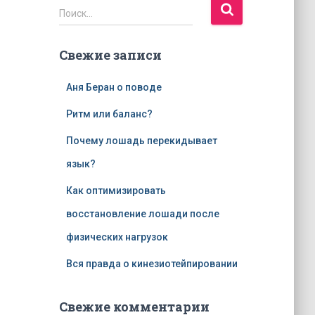
Н
Поиск…
а
й
Свежие записи
т
и
:
Аня Беран о поводе
Ритм или баланс?
Почему лошадь перекидывает
язык?
Как оптимизировать
восстановление лошади после
физических нагрузок
Вся правда о кинезиотейпировании
Свежие комментарии