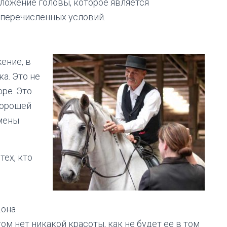
оложение головы, которое является
перечисленных условий.
ение, в
а. Это не
оре. Это
хорошей
емены
тех, кто
…она
том нет никакой красоты, как не будет ее в том