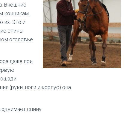
а. Внешние
м конникам,
 их. Это и
ние спины
ном оголовье
ора даже при
первую
 лошади
ения
(
руки, ноги и корпус) она
поднимает спину