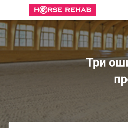
Три ош
пр