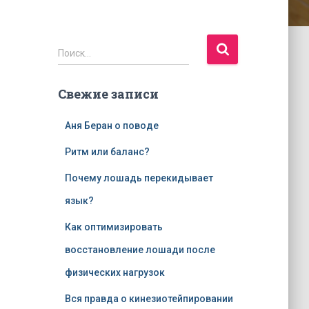
Н
Поиск…
а
й
Свежие записи
т
и
:
Аня Беран о поводе
Ритм или баланс?
Почему лошадь перекидывает
язык?
Как оптимизировать
восстановление лошади после
физических нагрузок
Вся правда о кинезиотейпировании