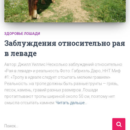
ЗДОРОВЬЕ ЛОШАДИ
Заблуждения относительно рая
в леваде
Автор: Джилл Уиллис Несколько заблуждений относительно
«Рая в леваде» и реальность Фото: Габриэль Даро, HHT Миф
#1: «Тропу в идеале следует отсыпать мелким гравием»
Реальность: на тропе должны быть разные грунты — грязь,
песок, камень, гравий разных размеров. Лошади
протаптывают тропы шириной около 50 см, поэтому нет
смысла отсыпать камнем
Читать дальше…
Н
Поиск…
а