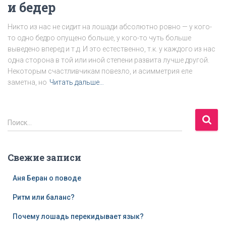
и бедер
Никто из нас не сидит на лошади абсолютно ровно — у кого-
то одно бедро опущено больше, у кого-то чуть больше
выведено вперед и т.д. И это естественно, т.к. у каждого из нас
одна сторона в той или иной степени развита лучше другой.
Некоторым счастливчикам повезло, и асимметрия еле
заметна, но
Читать дальше…
Н
Поиск…
а
й
т
Свежие записи
и
:
Аня Беран о поводе
Ритм или баланс?
Почему лошадь перекидывает язык?