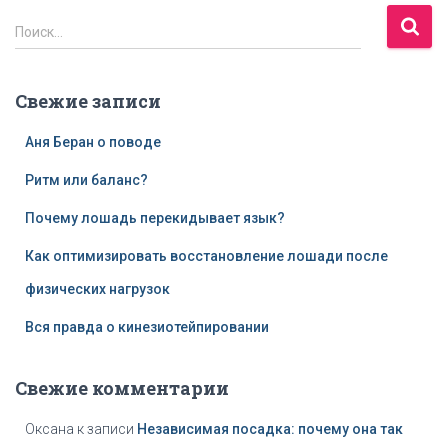
Н
Поиск…
а
й
т
Свежие записи
и
:
Аня Беран о поводе
Ритм или баланс?
Почему лошадь перекидывает язык?
Как оптимизировать восстановление лошади после
физических нагрузок
Вся правда о кинезиотейпировании
Свежие комментарии
Оксана
к записи
Независимая посадка: почему она так