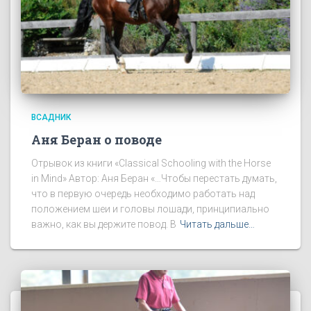
ВСАДНИК
Аня Беран о поводе
Отрывок из книги «Classical Schooling with the Horse
in Mind» Автор: Аня Беран «…Чтобы перестать думать,
что в первую очередь необходимо работать над
положением шеи и головы лошади, принципиально
важно, как вы держите повод. В
Читать дальше…