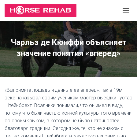
П
Е
Р
Е
К
Чарльз де Кюнффи объясняет
Л
Ю
значение понятия «вперед»
Ч
И
Т
Ь
Н
А
«Выпрямите лошадь и двиньте ее вперед», так в 19м
В
И
веке наказывал своим ученикам мастер выездки Густав
Г
Штейнбрехт. Всадники понимали, что он имел в виду,
А
потому что были частью конной культуры того времени
Ц
И
со своим языком, в котором не было неточностей
Ю
благодаря традиции. Сегодня же, те, кто не знаком с
целью команды Штейнбрехта, зачастую неправильно