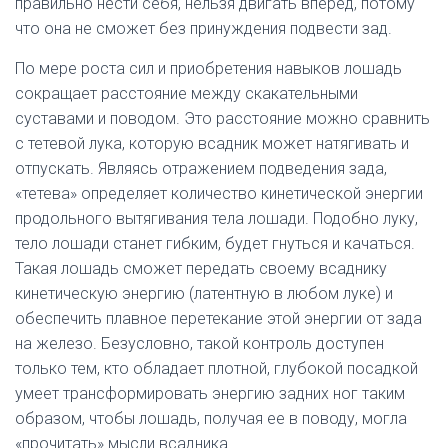
правильно нести себя, нельзя двигать вперед, потому
что она не сможет без принуждения подвести зад.
По мере роста сил и приобретения навыков лошадь
сокращает расстояние между скакательными
суставами и поводом. Это расстояние можно сравнить
с тетевой лука, которую всадник может натягивать и
отпускать. Являясь отражением подведения зада,
«тетева» определяет количество кинетической энергии
продольного вытягивания тела лошади. Подобно луку,
тело лошади станет гибким, будет гнуться и качаться.
Такая лошадь сможет передать своему всаднику
кинетическую энергию (латентную в любом луке) и
обеспечить плавное перетекание этой энергии от зада
на железо. Безусловно, такой контроль доступен
только тем, кто обладает плотной, глубокой посадкой
умеет трансформировать энергию задних ног таким
образом, чтобы лошадь, получая ее в поводу, могла
«прочитать» мысли всадника.