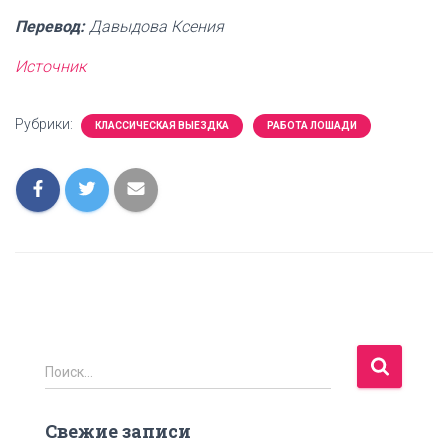
Перевод:
Давыдова Ксения
Источник
Рубрики:
КЛАССИЧЕСКАЯ ВЫЕЗДКА
РАБОТА ЛОШАДИ
Н
Поиск…
а
й
Свежие записи
т