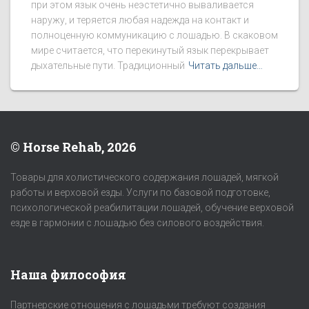
при этом язык очень неэстетично вываливается
наружу, и теряется любая надежда на контакт и
полноценную коммуникацию с лошадью. В скаковом
мире считается, что перекинутый язык перекрывает
дыхательные пути. Традиционный
Читать дальше…
© Horse Rehab, 2026
Товары для холистического содержания лошадей, мягкой
работы и верховой езды. Услуги по базовой подготовке,
психологической реабилитации лошадей, обучение верховой
езде в гармонии с лошадью без силового воздействия.
Наша философия
Партнерские отношения с лошадьми требуют создания