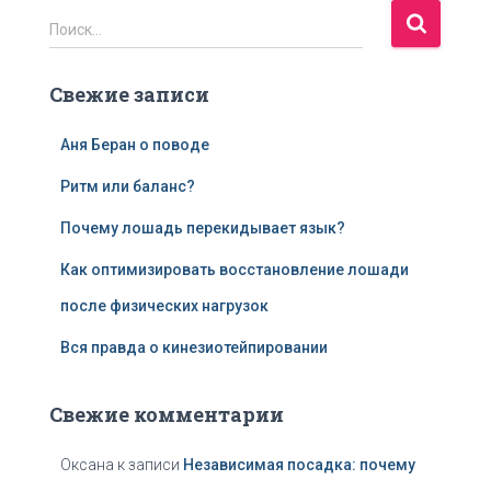
Н
Поиск…
а
й
Свежие записи
т
и
:
Аня Беран о поводе
Ритм или баланс?
Почему лошадь перекидывает язык?
Как оптимизировать восстановление лошади
после физических нагрузок
Вся правда о кинезиотейпировании
Свежие комментарии
Оксана
к записи
Независимая посадка: почему