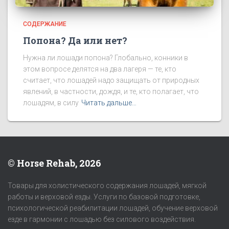
СОДЕРЖАНИЕ
Попона? Да или нет?
Нужна ли лошади попона? Глобально, конники в
этом вопросе делятся на два лагеря — те, кто
считает, что лошадей надо защищать от природных
явлений, в частности, дождя, и те, кто полагает, что
лошадям, в силу
Читать дальше…
© Horse Rehab, 2026
Товары для холистического содержания лошадей, мягкой
работы и верховой езды. Услуги по базовой подготовке,
психологической реабилитации лошадей, обучение верховой
езде в гармонии с лошадью без силового воздействия.