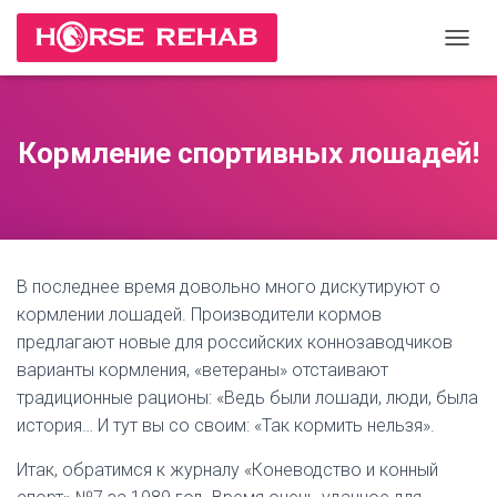
П
Е
Р
Е
К
Кормление спортивных лошадей!
Л
Ю
Ч
И
Т
Ь
В последнее время довольно много дискутируют о
Н
А
кормлении лошадей. Производители кормов
В
предлагают новые для российских коннозаводчиков
И
варианты кормления, «ветераны» отстаивают
Г
А
традиционные рационы: «Ведь были лошади, люди, была
Ц
история… И тут вы со своим: «Так кормить нельзя».
И
Ю
Итак, обратимся к журналу «Коневодство и конный