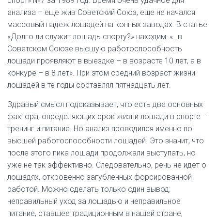
спорт» №7 за 1989 год. Время очень удачное для
анализа – еще жив Советский Союз, еще не начался
массовый падеж лошадей на конных заводах. В статье
«Долго ли служит лошадь спорту?» находим: «…в
Советском Союзе высшую работоспособность
лошади проявляют в выездке – в возрасте 10 лет, а в
конкуре – в 8 лет». При этом средний возраст жизни
лошадей в те годы составлял пятнадцать лет.
Здравый смысл подсказывает, что есть два основных
фактора, определяющих срок жизни лошади в спорте –
тренинг и питание. Но анализ проводился именно по
высшей работоспособности лошадей. Это значит, что
после этого пика лошади продолжали выступать, но
уже не так эффективно. Следовательно, речь не идет о
лошадях, откровенно загубленных форсированной
работой. Можно сделать только один вывод:
неправильный уход за лошадью и неправильное
питание, ставшее традиционным в нашей стране,