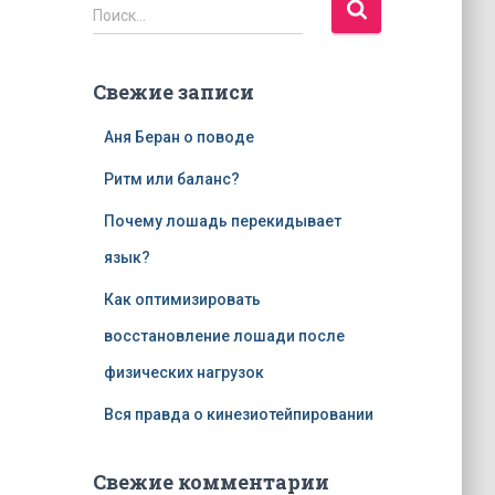
Н
Поиск…
а
й
т
Свежие записи
и
:
Аня Беран о поводе
Ритм или баланс?
Почему лошадь перекидывает
язык?
Как оптимизировать
восстановление лошади после
физических нагрузок
Вся правда о кинезиотейпировании
Свежие комментарии