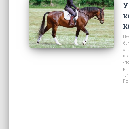
У
к
к
Не
бы
эл
во
«п
ра
Дев
Пф