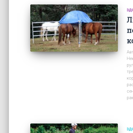
ЗД
Л
п
к
Авт
Не
ру
тр
ко
ра
се
ра
ЗД