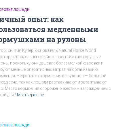
ОРОВЬЕ ЛОШАДИ
ичный опыт: как
ользоваться медленными
ормушками на рулоны
ор: Синтия Купер, основатель Natural Horse World
которые владельцы хозяйств предпочитают круглые
лоны, поскольку они дешевле более мелкой фасовки и
ебуют меньше оперативных затрат на организацию
рмления. Недостаток кормления из рулонов — большой
сход сена, так как лошади растаскивают и затаптывают
но. Место кормления огорожено жестким заграждением с
мой для
Читать дальше…
ОРОВЬЕ ЛОШАДИ