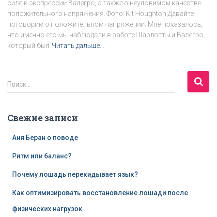
силе и экспрессии Валегро, а также о неуловимом качестве
положительного напряжения. Фото: Kit Houghton Давайте
поговорим о положительном напряжении. Мне показалось,
что именно его мы наблюдали в работе Шарлотты и Валегро,
который был
Читать дальше…
Н
Поиск…
а
й
т
Свежие записи
и
:
Аня Беран о поводе
Ритм или баланс?
Почему лошадь перекидывает язык?
Как оптимизировать восстановление лошади после
физических нагрузок