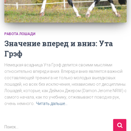
РАБОТА ЛОШАДИ
Значение вперед и вниз: Ута
Грэф
Немецкая всадница Ута Грэф делится своими мыслями
относительно вперед и вниз. Вперед и вниз является важной
составляющей тренинга не только молодых выездковых
лошадей, но всех без исключения, независимо от дисциплины.
Лошадей, которые, как Деймон Джером (Damon Jerome NRW) с
самого начала, как по учебнику, отжевывают повод из рук,
очень немного.
Читать дальше…
Н
Поиск…
а