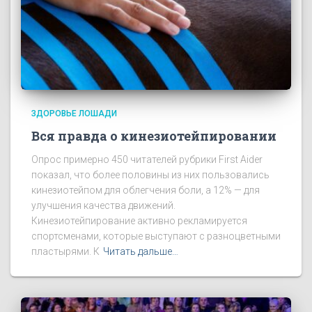
ЗДОРОВЬЕ ЛОШАДИ
Вся правда о кинезиотейпировании
Опрос примерно 450 читателей рубрики First Aider
показал, что более половины из них пользовались
кинезиотейпом для облегчения боли, а 12% — для
улучшения качества движений.
Кинезиотейпирование активно рекламируется
спортсменами, которые выступают с разноцветными
пластырями. К
Читать дальше…