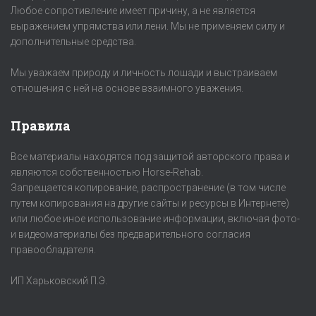
Любое сопротивление имеет причину, а не является
выражением упрямства или лени. Мы не применяем силу и
дополнительные средства.
Мы уважаем природу и личность лошади и выстраиваем
отношения с ней на основе взаимного уважения.
Правила
Все материалы находятся под защитой авторского права и
являются собственностью Horse-Rehab.
Запрещается копирование, распространение (в том числе
путем копирования на другие сайты и ресурсы в Интернете)
или любое иное использование информации, включая фото-
и видеоматериалы без предварительного согласия
правообладателя.
ИП Харьковский П.Э.