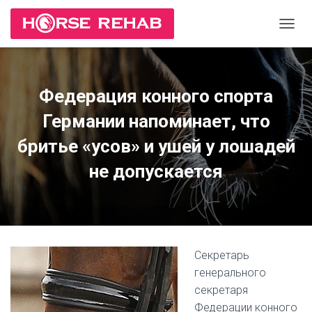
П
Е
Р
Е
К
Федерация конного спорта
Л
Ю
Германии напоминает, что
Ч
И
бритье «усов» и ушей у лошадей
Т
не допускается
Ь
Н
А
В
И
Г
А
Секретарь
Ц
генерального
И
Ю
секретаря
Федерации конного