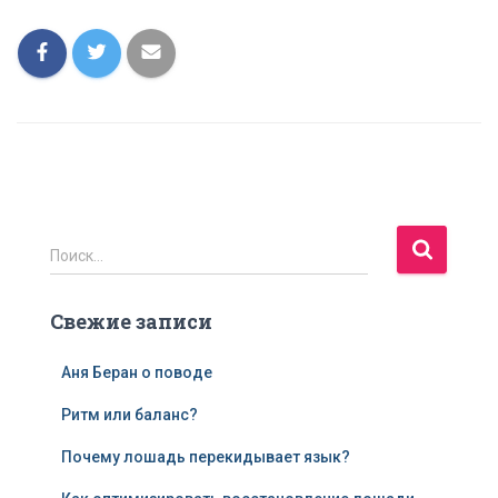
Н
Поиск…
а
й
Свежие записи
т
и
:
Аня Беран о поводе
Ритм или баланс?
Почему лошадь перекидывает язык?