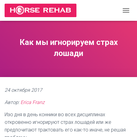
П
Е
Р
Е
К
Как мы игнорируем страх
Л
Ю
лошади
Ч
И
Т
Ь
Н
А
24 октября 2017
В
И
Автор:
Erica Franz
Г
А
Изо дня в день конники во всех дисциплинах
Ц
И
откровенно игнорируют страх лошадей или же
Ю
предпочитают трактовать его как-то иначе, не решая