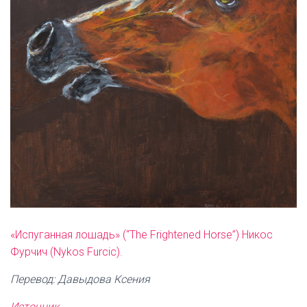
«Испуганная лошадь» (“The Frightened Horse”) Никос
Фурчич (Nykos Furcic).
Перевод: Давыдова Ксения
Источник