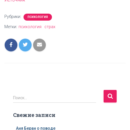
Рубрики:
ПСИХОЛОГИЯ
Метки:
психология
страх
Н
Поиск…
а
й
Свежие записи
т
и
:
Аня Беран о поводе