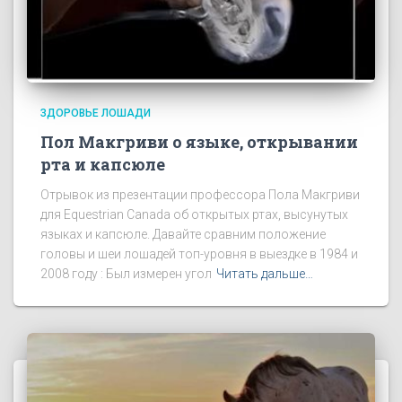
ЗДОРОВЬЕ ЛОШАДИ
Пол Макгриви о языке, открывании
рта и капсюле
Отрывок из презентации профессора Пола Макгриви
для Equestrian Canada об открытых ртах, высунутых
языках и капсюле. Давайте сравним положение
головы и шеи лошадей топ-уровня в выездке в 1984 и
2008 году : Был измерен угол
Читать дальше…