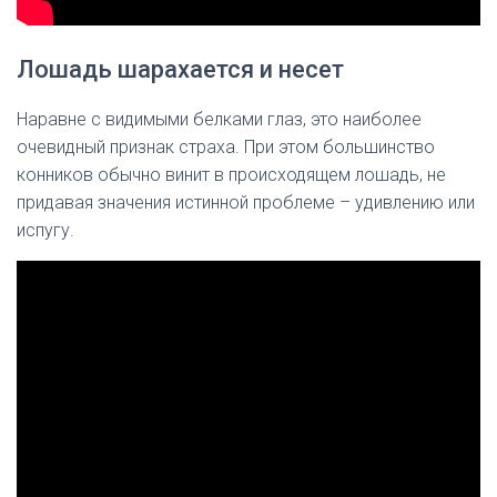
Лошадь шарахается и несет
Наравне с видимыми белками глаз, это наиболее
очевидный признак страха. При этом большинство
конников обычно винит в происходящем лошадь, не
придавая значения истинной проблеме – удивлению или
испугу.