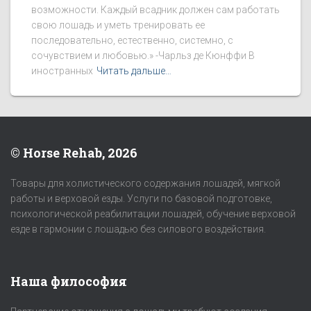
возможности. Каждый всадник должен сам работать
свою лошадь и уметь тренировать ее
последовательно, естественно, системно, с
сочувствием и любовью.» -Чарльз де Кюнффи В
иностранных
Читать дальше…
© Horse Rehab, 2026
Товары для холистического содержания лошадей, мягкой
работы и верховой езды. Услуги по базовой подготовке,
психологической реабилитации лошадей, обучение верховой
езде в гармонии с лошадью без силового воздействия.
Наша философия