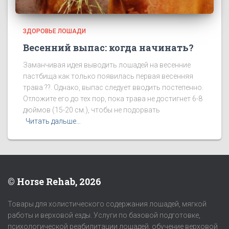
ЗДОРОВЬЕ ЛОШАДИ
Весенний выпас: когда начинать?
Заманчивая идея выводить лошадей на весенние
пастбища как только появилась первая весенняя
трава ??. Однако, выпас следует вводить постепенно.
Отложите его до тех пор, пока трава не достигнет 6-8
дюймов (15-20 см.), чтобы не подорвать
Читать дальше…
© Horse Rehab, 2026
Товары для холистического содержания лошадей, мягкой
работы и верховой езды. Услуги по базовой подготовке,
психологической реабилитации лошадей, обучение верховой