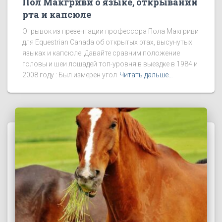
Пол Макгриви о языке, открывании
рта и капсюле
Отрывок из презентации профессора Пола Макгриви
для Equestrian Canada об открытых ртах, высунутых
языках и капсюле. Давайте сравним положение
головы и шеи лошадей топ-уровня в выездке в 1984 и
2008 году : Был измерен угол
Читать дальше…