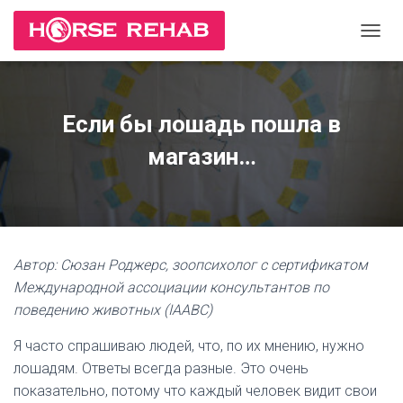
П
Е
Р
Е
К
Если бы лошадь пошла в
Л
Ю
магазин…
Ч
И
Т
Ь
Н
А
Автор: Сюзан Роджерс, зоопсихолог с сертификатом
В
И
Международной ассоциации консультантов по
Г
поведению животных (IAABC)
А
Ц
Я часто спрашиваю людей, что, по их мнению, нужно
И
лошадям. Ответы всегда разные. Это очень
Ю
показательно, потому что каждый человек видит свои