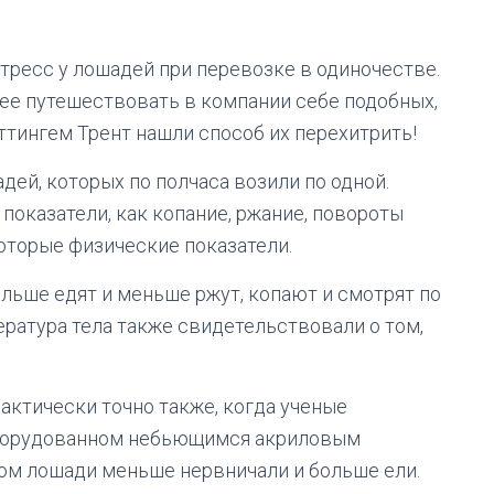
ресс у лошадей при перевозке в одиночестве.
ее путешествовать в компании себе подобных,
ттингем Трент нашли способ их перехитрить!
дей, которых по полчаса возили по одной.
показатели, как копание, ржание, повороты
которые физические показатели.
льше едят и меньше ржут, копают и смотрят по
ература тела также свидетельствовали о том,
актически точно также, когда ученые
 оборудованном небьющимся акриловым
лом лошади меньше нервничали и больше ели.