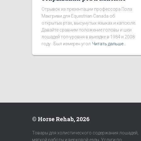
Отрывок из презентации профессора Пола
Макгриви для Equestrian Canada об
открытых ртах, высунутых языках и капсюле.
Давайте сравним положение головы и шеи
лошадей топ-уровня в выездке в 1984 и 2008
году : Был измерен угол
Читать дальше…
© Horse Rehab, 2026
Товары для холистического содержания лошадей,
мягкой работы и верховой езды. Услуги по