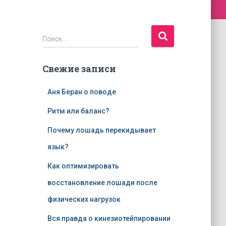
Н
Поиск…
а
й
Свежие записи
т
и
:
Аня Беран о поводе
Ритм или баланс?
Почему лошадь перекидывает
язык?
Как оптимизировать
восстановление лошади после
физических нагрузок
Вся правда о кинезиотейпировании