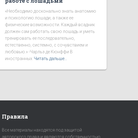
работе с лошадьми
«Необходимо досконально знать анатомию
и психологию лошади, а также ее
физические возможности. Каждый всадник
должен сам работать свою лошадь и уметь
тренировать ее последовательно,
естественно, системно, с сочувствием и
любовью.» -Чарльз де Кюнффи В
иностранных
Читать дальше…
Правила
Все материалы находятся под защитой
авторского права и являются собственностью